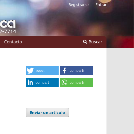
Registrarse
Entrar
Contacto
Buscar
tweet
compartir
compartir
compartir
Enviar un artículo