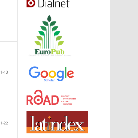
1-13
a
1-22