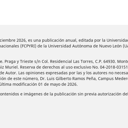
diciembre 2026, es una publicación anual, editada por la Universi
ternacionales (FCPYRI) de la Universidad Autónoma de Nuevo León (
 Praga y Trieste s/n Col. Residencial Las Torres, C.P. 64930. Mont
ñiz Muriel. Reserva de derechos al uso exclusivo No. 04-2018-031
de Autor. Las opiniones expresadas por las y los autores no necesar
ción de este número, Dr. Luis Gilberto Ramos Peña, Campus Mederos
 última modificación 01 de mayo de 2026.
contenidos e imágenes de la publicación sin previa autorización del