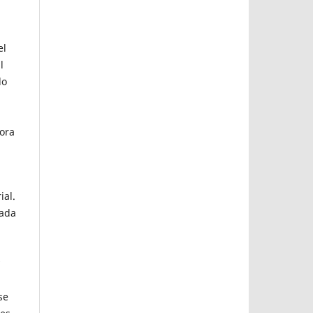
el
l
do
sora
ial.
gada
se