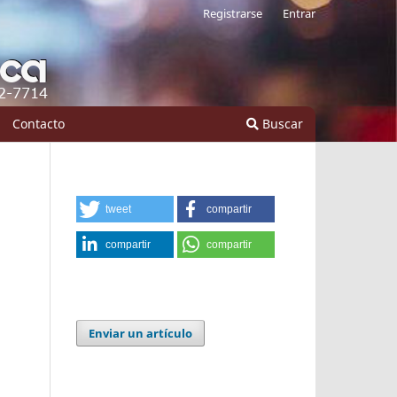
Registrarse
Entrar
Contacto
Buscar
tweet
compartir
compartir
compartir
Enviar un artículo