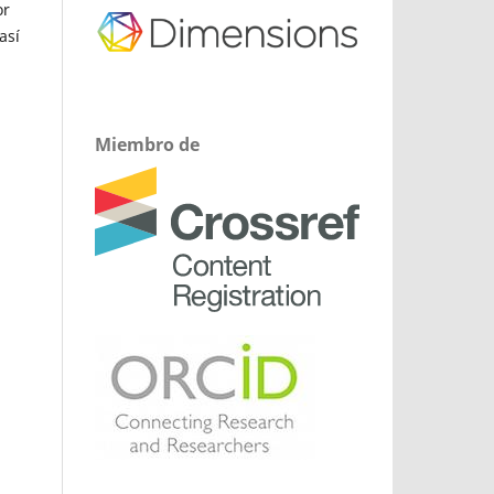
or
así
Miembro de
a