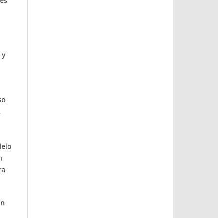
nes
 y
so
,
delo
n
ra
en