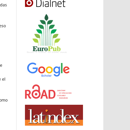
adas
eso
te
 el
como