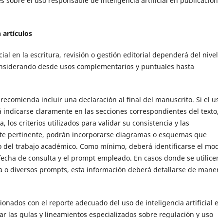
s sobre el uso responsable de inteligencia artificial en publicacio
 artículos
cial en la escritura, revisión o gestión editorial dependerá del nivel
considerando desde usos complementarios y puntuales hasta
recomienda incluir una declaración al final del manuscrito. Si el u
á indicarse claramente en las secciones correspondientes del texto
 los criterios utilizados para validar su consistencia y las
lte pertinente, podrán incorporarse diagramas o esquemas que
o del trabajo académico. Como mínimo, deberá identificarse el mo
 la fecha de consulta y el prompt empleado. En casos donde se utilice
ta o diversos prompts, esta información deberá detallarse de mane
ionados con el reporte adecuado del uso de inteligencia artificial 
ar las guías y lineamientos especializados sobre regulación y uso