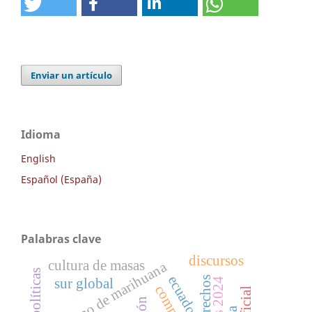
Enviar un artículo
Idioma
English
Español (España)
Palabras clave
discursos
cultura de masas
consumo de marihuana
ecuador
sur global