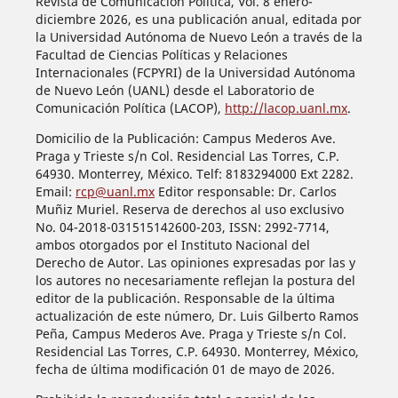
Revista de Comunicación Política, Vol. 8 enero-
diciembre 2026, es una publicación anual, editada por
la Universidad Autónoma de Nuevo León a través de la
Facultad de Ciencias Políticas y Relaciones
Internacionales (FCPYRI) de la Universidad Autónoma
de Nuevo León (UANL) desde el Laboratorio de
Comunicación Política (LACOP),
http://lacop.uanl.mx
.
Domicilio de la Publicación: Campus Mederos Ave.
Praga y Trieste s/n Col. Residencial Las Torres, C.P.
64930. Monterrey, México. Telf: 8183294000 Ext 2282.
Email:
rcp@uanl.mx
Editor responsable: Dr. Carlos
Muñiz Muriel. Reserva de derechos al uso exclusivo
No. 04-2018-031515142600-203, ISSN: 2992-7714,
ambos otorgados por el Instituto Nacional del
Derecho de Autor. Las opiniones expresadas por las y
los autores no necesariamente reflejan la postura del
editor de la publicación. Responsable de la última
actualización de este número, Dr. Luis Gilberto Ramos
Peña, Campus Mederos Ave. Praga y Trieste s/n Col.
Residencial Las Torres, C.P. 64930. Monterrey, México,
fecha de última modificación 01 de mayo de 2026.