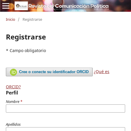
Inicio
/
Registrarse
Registrarse
* Campo obligatorio
¿Qué es
Cree o conecte su identificador ORCID
ORCID?
Perfil
Nombre
*
Apellidos