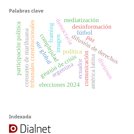
Palabras clave
mediatización
democracia
tribunales constitucionales
participación política
framing
desinformación
consumo de marihuana
fútbol
complejidad
difusión de derechos
paz
imagen
sur global
política
comunicación
gestión de crisis
américa latina
discursos
ecuador
argentina
elecciones 2024
Indexada