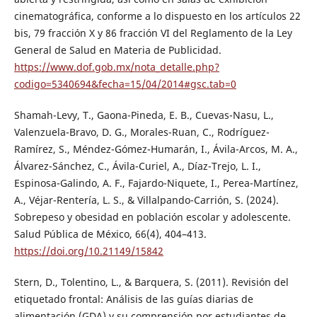
cinematográfica, conforme a lo dispuesto en los artículos 22
bis, 79 fracción X y 86 fracción VI del Reglamento de la Ley
General de Salud en Materia de Publicidad.
https://www.dof.gob.mx/nota_detalle.php?
codigo=5340694&fecha=15/04/2014#gsc.tab=0
Shamah-Levy, T., Gaona-Pineda, E. B., Cuevas-Nasu, L.,
Valenzuela-Bravo, D. G., Morales-Ruan, C., Rodríguez-
Ramírez, S., Méndez-Gómez-Humarán, I., Ávila-Arcos, M. A.,
Álvarez-Sánchez, C., Ávila-Curiel, A., Díaz-Trejo, L. I.,
Espinosa-Galindo, A. F., Fajardo-Niquete, I., Perea-Martínez,
A., Véjar-Rentería, L. S., & Villalpando-Carrión, S. (2024).
Sobrepeso y obesidad en población escolar y adolescente.
Salud Pública de México, 66(4), 404–413.
https://doi.org/10.21149/15842
Stern, D., Tolentino, L., & Barquera, S. (2011). Revisión del
etiquetado frontal: Análisis de las guías diarias de
alimentación (GDA) y su comprensión por estudiantes de