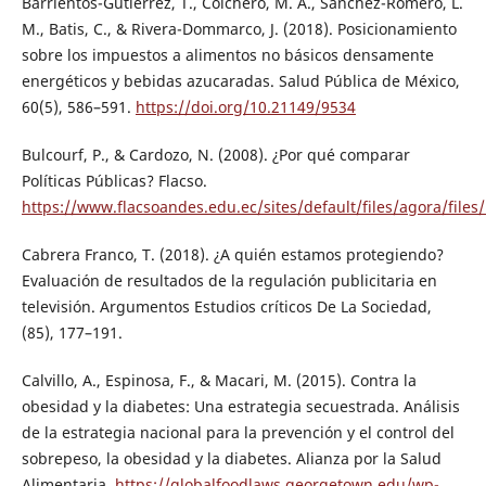
Barrientos-Gutiérrez, T., Colchero, M. A., Sánchez-Romero, L.
M., Batis, C., & Rivera-Dommarco, J. (2018). Posicionamiento
sobre los impuestos a alimentos no básicos densamente
energéticos y bebidas azucaradas. Salud Pública de México,
60(5), 586–591.
https://doi.org/10.21149/9534
Bulcourf, P., & Cardozo, N. (2008). ¿Por qué comparar
Políticas Públicas? Flacso.
https://www.flacsoandes.edu.ec/sites/default/files/agora/file
Cabrera Franco, T. (2018). ¿A quién estamos protegiendo?
Evaluación de resultados de la regulación publicitaria en
televisión. Argumentos Estudios críticos De La Sociedad,
(85), 177–191.
Calvillo, A., Espinosa, F., & Macari, M. (2015). Contra la
obesidad y la diabetes: Una estrategia secuestrada. Análisis
de la estrategia nacional para la prevención y el control del
sobrepeso, la obesidad y la diabetes. Alianza por la Salud
Alimentaria.
https://globalfoodlaws.georgetown.edu/wp-