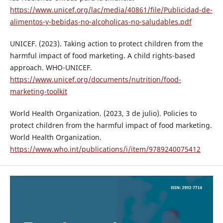
https://www.unicef.org/lac/media/40861/file/Publicidad-de-
alimentos-y-bebidas-no-alcoholicas-no-saludables.pdf
UNICEF. (2023). Taking action to protect children from the
harmful impact of food marketing. A child rights-based
approach. WHO-UNICEF.
https://www.unicef.org/documents/nutrition/food-
marketing-toolkit
World Health Organization. (2023, 3 de julio). Policies to
protect children from the harmful impact of food marketing.
World Health Organization.
https://www.who.int/publications/i/item/9789240075412