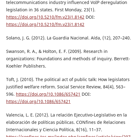
telecommunications industry influenced VoIP deregulation
legislation in 36 states. First Monday, 23(1).
https://doi.org/10.5210/fm.v23i1.8142
DOI:
https://doi.org/10.5210/fm.v23i1.8142
Solano, J. G. (2012). La Guardia Nacional. Aída, (12), 207–240.
Swanson, R. A., & Holton, E. F. (2009). Research in
organizations: Foundations and methods of inquiry. Berrett-
Koehler Publishers.
Toft, J. (2010). The political act of public talk: How legislators
justified welfare reform. Social Service Review, 84(4), 563–
596.
https://doi.org/10.1086/657421
DOI:
https://doi.org/10.1086/657421
Valencia, L. E. (2012). La relación Ejecutivo-Legislativo en la
elaboración de políticas públicas. CONfines de Relaciones
Internacionales y Ciencia Política, 8(16), 11–37.
https://confines.tec.mx/index.php/confines/article/view/297