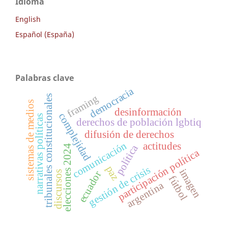
Idioma
English
Español (España)
Palabras clave
democracia
framing
tribunales constitucionales
sistemas de medios
desinformación
complejidad
narrativas políticas
derechos de población lgbtiq
difusión de derechos
comunicación
actitudes
política
elecciones 2024
participación política
paz
gestión de crisis
imagen
discursos
ecuador
fútbol
argentina