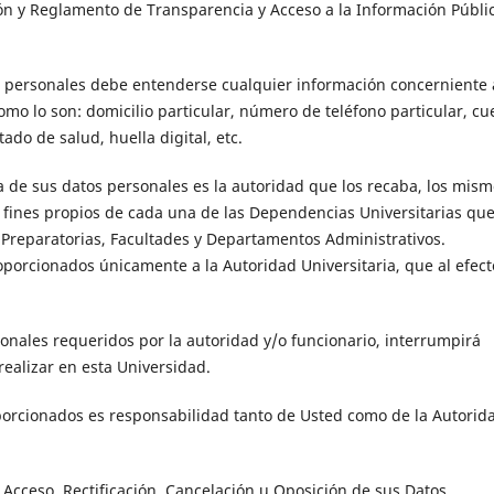
ón y Reglamento de Transparencia y Acceso a la Información Públi
 personales debe entenderse cualquier información concerniente 
como lo son: domicilio particular, número de teléfono particular, cu
ado de salud, huella digital, etc.
ma de sus datos personales es la autoridad que los recaba, los mis
s fines propios de cada una de las Dependencias Universitarias qu
 Preparatorias, Facultades y Departamentos Administrativos.
porcionados únicamente a la Autoridad Universitaria, que al efect
sonales requeridos por la autoridad y/o funcionario, interrumpirá
realizar en esta Universidad.
oporcionados es responsabilidad tanto de Usted como de la Autorid
Acceso, Rectificación, Cancelación u Oposición de sus Datos