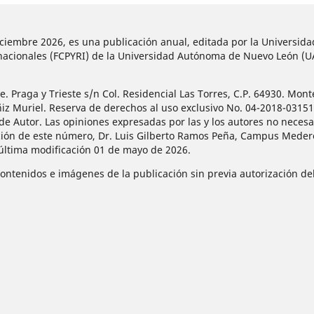
diciembre 2026, es una publicación anual, editada por la Universi
ternacionales (FCPYRI) de la Universidad Autónoma de Nuevo León (
 Praga y Trieste s/n Col. Residencial Las Torres, C.P. 64930. Mont
ñiz Muriel. Reserva de derechos al uso exclusivo No. 04-2018-031
de Autor. Las opiniones expresadas por las y los autores no necesar
ción de este número, Dr. Luis Gilberto Ramos Peña, Campus Mederos
 última modificación 01 de mayo de 2026.
contenidos e imágenes de la publicación sin previa autorización del