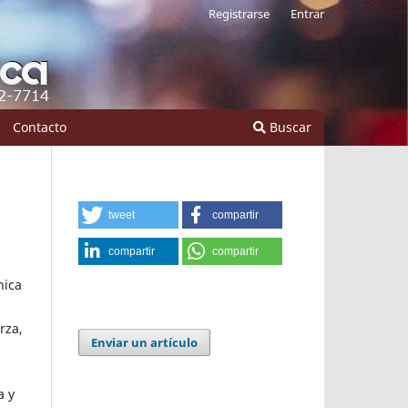
Registrarse
Entrar
Contacto
Buscar
tweet
compartir
compartir
compartir
nica
rza,
Enviar un artículo
a y