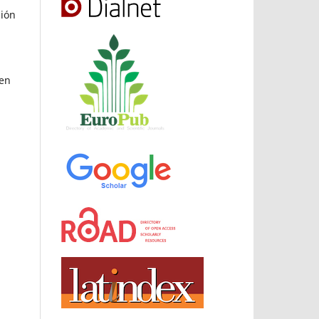
ción
 en