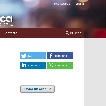
Registrarse
Entrar
Contacto
Buscar
tweet
compartir
compartir
compartir
Enviar un artículo