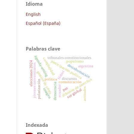
Idioma
English
Español (España)
Palabras clave
agenda-setting
tribunales constitucionales
complejidad
participación política
populismo
elecciones 2024
jóvenes universitarios
desinformación
argentina
fútbol
gestión de crisis
discursos
difusión de derechos
política
polarización
comunicación
democracia
ecuador
paz
actitudes
imagen
sur global
Indexada