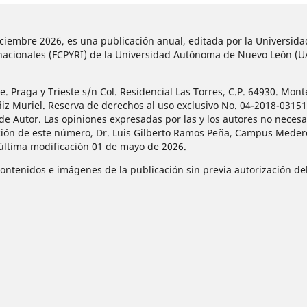
diciembre 2026, es una publicación anual, editada por la Universi
ternacionales (FCPYRI) de la Universidad Autónoma de Nuevo León (
 Praga y Trieste s/n Col. Residencial Las Torres, C.P. 64930. Mont
ñiz Muriel. Reserva de derechos al uso exclusivo No. 04-2018-031
de Autor. Las opiniones expresadas por las y los autores no necesar
ción de este número, Dr. Luis Gilberto Ramos Peña, Campus Mederos
 última modificación 01 de mayo de 2026.
contenidos e imágenes de la publicación sin previa autorización del