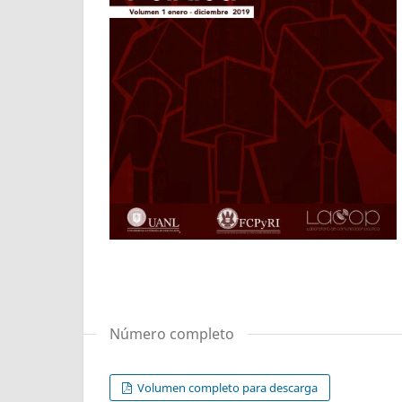
Número completo
Volumen completo para descarga