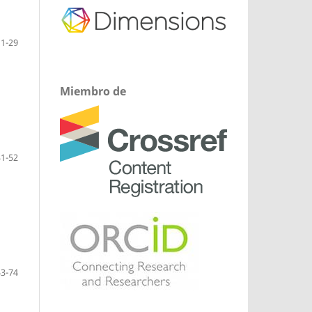
11-29
Miembro de
31-52
53-74