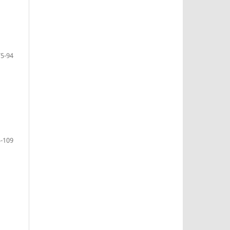
75-94
-109