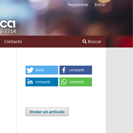
Registrarse
Entrar
Contacto
Buscar
tweet
compartir
compartir
compartir
Enviar un artículo