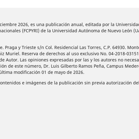
diciembre 2026, es una publicación anual, editada por la Universi
ternacionales (FCPYRI) de la Universidad Autónoma de Nuevo León (
 Praga y Trieste s/n Col. Residencial Las Torres, C.P. 64930. Mont
ñiz Muriel. Reserva de derechos al uso exclusivo No. 04-2018-031
de Autor. Las opiniones expresadas por las y los autores no necesar
ción de este número, Dr. Luis Gilberto Ramos Peña, Campus Mederos
 última modificación 01 de mayo de 2026.
contenidos e imágenes de la publicación sin previa autorización del