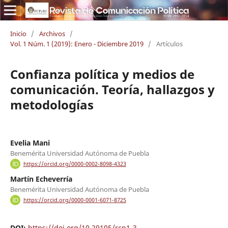
Inicio
/
Archivos
/
Vol. 1 Núm. 1 (2019): Enero - Diciembre 2019
/
Artículos
Confianza política y medios de
comunicación. Teoría, hallazgos y
metodologías
Evelia Mani
Benemérita Universidad Autónoma de Puebla
https://orcid.org/0000-0002-8098-4323
Martín Echeverría
Benemérita Universidad Autónoma de Puebla
https://orcid.org/0000-0001-6071-8725
DOI:
https://doi.org/10.29105/rcp1-3