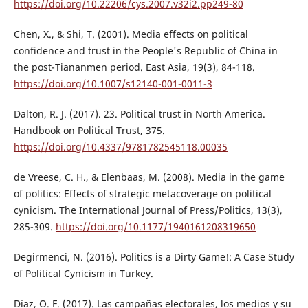
https://doi.org/10.22206/cys.2007.v32i2.pp249-80
Chen, X., & Shi, T. (2001). Media effects on political
confidence and trust in the People's Republic of China in
the post-Tiananmen period. East Asia, 19(3), 84-118.
https://doi.org/10.1007/s12140-001-0011-3
Dalton, R. J. (2017). 23. Political trust in North America.
Handbook on Political Trust, 375.
https://doi.org/10.4337/9781782545118.00035
de Vreese, C. H., & Elenbaas, M. (2008). Media in the game
of politics: Effects of strategic metacoverage on political
cynicism. The International Journal of Press/Politics, 13(3),
285-309.
https://doi.org/10.1177/1940161208319650
Degirmenci, N. (2016). Politics is a Dirty Game!: A Case Study
of Political Cynicism in Turkey.
Díaz, O. F. (2017). Las campañas electorales, los medios y su