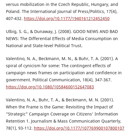
versus mobilization in the Czech Republic, Hungary, and
Poland. The International Journal of Press/Politics, 17(4),
407-432.
https://doi.org/10.1177/1940161212452450
Ulbig, S. G., & Dunaway, J. (2008). GOOD NEWS AND BAD
NEWS: The Differential Effects of Media Consumption on
National and State-level Political Trust.
Valentino, N. A., Beckmann, M. N., & Buhr, T. A. (2001). A
spiral of cynicism for some: The contingent effects of
campaign news frames on participation and confidence in
government. Political Communication, 18(4), 347-367.
https://doi.org/10.1080/10584600152647083
Valentino, N. A., Buhr, T. A., & Beckmann, M. N. (2001).
When the Frame is the Game: Revisiting the Impact of
“Strategic” Campaign Coverage on Citizens' Information
Retention 1. Journalism & Mass Communication Quarterly,
78(1), 93-112.
https://doi.org/10.1177/107769900107800107