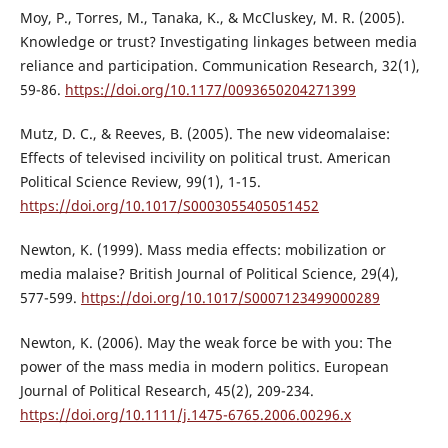
Moy, P., Torres, M., Tanaka, K., & McCluskey, M. R. (2005).
Knowledge or trust? Investigating linkages between media
reliance and participation. Communication Research, 32(1),
59-86.
https://doi.org/10.1177/0093650204271399
Mutz, D. C., & Reeves, B. (2005). The new videomalaise:
Effects of televised incivility on political trust. American
Political Science Review, 99(1), 1-15.
https://doi.org/10.1017/S0003055405051452
Newton, K. (1999). Mass media effects: mobilization or
media malaise? British Journal of Political Science, 29(4),
577-599.
https://doi.org/10.1017/S0007123499000289
Newton, K. (2006). May the weak force be with you: The
power of the mass media in modern politics. European
Journal of Political Research, 45(2), 209-234.
https://doi.org/10.1111/j.1475-6765.2006.00296.x