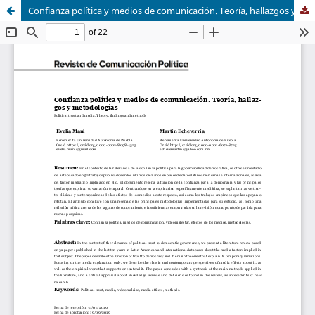
Confianza política y medios de comunicación. Teoría, hallazgos y metodologías