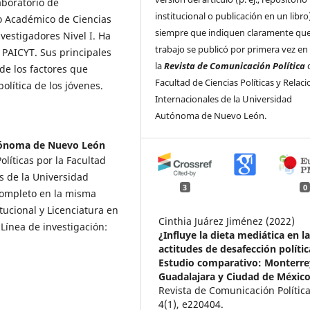
aboratorio de
institucional o publicación en un libro
po Académico de Ciencias
siempre que indiquen claramente que
vestigadores Nivel I. Ha
trabajo se publicó por primera vez en
PAICYT. Sus principales
la
Revista de Comunicación Política
d
 de los factores que
Facultad de Ciencias Políticas y Relac
política de los jóvenes.
Internacionales de la Universidad
Autónoma de Nuevo León.
tónoma de Nuevo León
olíticas por la Facultad
es de la Universidad
3
0
ompleto en la misma
tucional y Licenciatura en
Cinthia Juárez Jiménez (2022)
Línea de investigación:
¿Influye la dieta mediática en l
actitudes de desafección políti
Estudio comparativo: Monterre
Guadalajara y Ciudad de México
Revista de Comunicación Política
4
(1),
e220404.