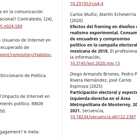
10.29105/rcp4-4
les en la comunicación
Carlos Muñiz, Martín Echeverría
acional? Contratexto, (24),
(2020)
15.n024.589
Efectos del framing en diseños 
realismo experimental. Consu
de encuadres y compromiso
s Usuarios de Internet en
político en la campaña electora
 Recuperado de
mexicana de 2018.
El profesiona
nent/remository/Habitos-
la información,
10.3145/epi.2020.nov.13
Diego Armando Briones, Pedro P
Diccionario de Política.
Rivera Hernández, José Carlos
Espinoza (2025)
Participación electoral y espect
El Impacto de Internet en
izquierda-derecha en el Área
interés político. RBOR
Metropolitana de Monterrey, 2
2021.
Secuencia,
50.
10.18234/secuencia.v0i122.2387
engagement? A meta-