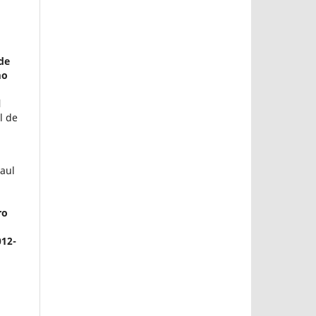
de
mo
l
l de
aul
ro
012-