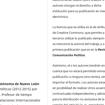
autores otorgan el derecho a dicha
institución para su publicación en me
electrónico.
La licencia que se utiliza es la de atrib
de Creative Commons, que permite a
terceros utilizar lo publicado siempre
se mencione la autoría del trabajo y a 
primera publicación que es en la
Revi
Comunicación Política
.
Asimismo, el o los autores tendrán en
cuenta que no estará permitido enviar
publicación a ninguna otra revista, si
importar el formato. Los autores esta
Autónoma de Nuevo León
en posibilidad de realizar otros acuer
olíticas (2012-2015) por
contractuales independientes y adici
 Profesor de tiempo
para la distribución no exclusiva de la
Relaciones Internacionales
versión del artículo (p. ej., repositorio