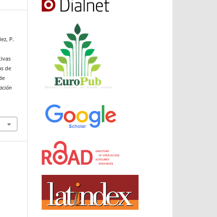
ez, P.
tivas
as de
de
ación