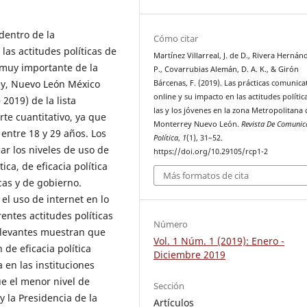
dentro de la
Cómo citar
las actitudes políticas de
Martínez Villarreal, J. de D., Rivera Hernánd
e muy importante de la
P., Covarrubias Alemán, D. A. K., & Girón
ey, Nuevo León México
Bárcenas, F. (2019). Las prácticas comunica
online y su impacto en las actitudes polític
019) de la lista
las y los jóvenes en la zona Metropolitana 
rte cuantitativo, ya que
Monterrey Nuevo León.
Revista De Comunic
 entre 18 y 29 años. Los
Política
,
1
(1), 31–52.
car los niveles de uso de
https://doi.org/10.29105/rcp1-2
tica, de eficacia política
Más formatos de cita
icas y de gobierno.
el uso de internet en lo
rentes actitudes políticas
Número
elevantes muestran que
Vol. 1 Núm. 1 (2019): Enero -
n de eficacia política
Diciembre 2019
a en las instituciones
ue el menor nivel de
Sección
 y la Presidencia de la
Artículos