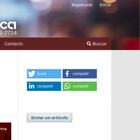
Registrarse
Entrar
Contacto
Buscar
tweet
compartir
compartir
compartir
Enviar un artículo