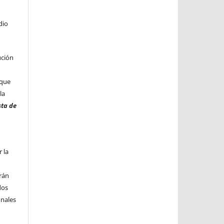
dio
ución
 que
la
sta de
 la
n
rán
dos
onales