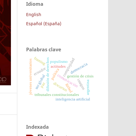
Idioma
English
Español (España)
Palabras clave
framing
complejidad
difusión de derechos
jóvenes universitarios
populismo
democracia
actitudes
ecuador
política
comunicación
sur global
gestión de crisis
imagen
argentina
discursos
paz
fútbol
tribunales constitucionales
inteligencia artificial
Indexada