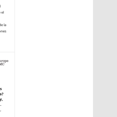
)
 el
e la
iones
as
ca?
y,
.
,