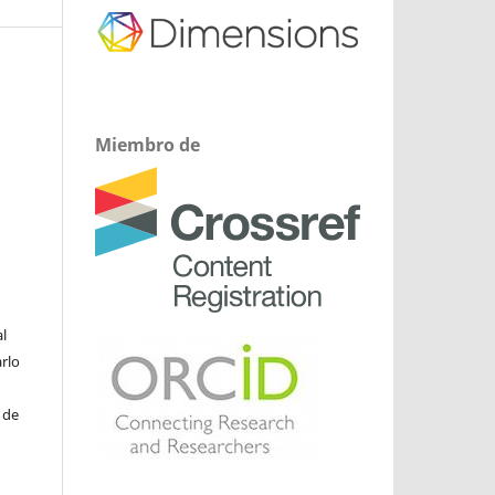
Miembro de
l
arlo
 de