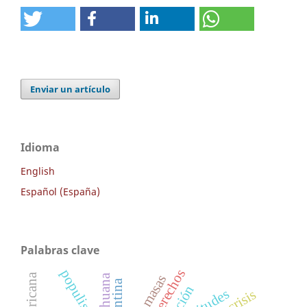
Enviar un artículo
Idioma
English
Español (España)
Palabras clave
populismo
argentina
actitudes