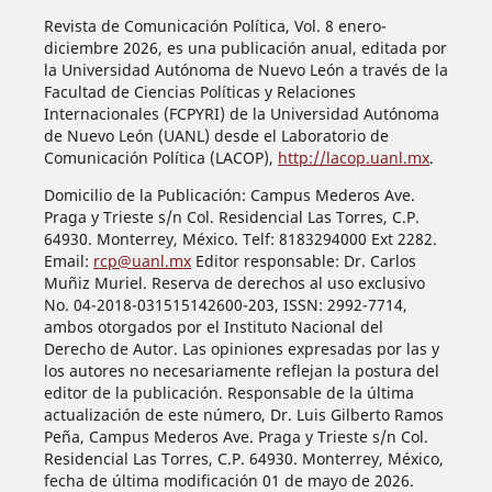
Revista de Comunicación Política, Vol. 8 enero-
diciembre 2026, es una publicación anual, editada por
la Universidad Autónoma de Nuevo León a través de la
Facultad de Ciencias Políticas y Relaciones
Internacionales (FCPYRI) de la Universidad Autónoma
de Nuevo León (UANL) desde el Laboratorio de
Comunicación Política (LACOP),
http://lacop.uanl.mx
.
Domicilio de la Publicación: Campus Mederos Ave.
Praga y Trieste s/n Col. Residencial Las Torres, C.P.
64930. Monterrey, México. Telf: 8183294000 Ext 2282.
Email:
rcp@uanl.mx
Editor responsable: Dr. Carlos
Muñiz Muriel. Reserva de derechos al uso exclusivo
No. 04-2018-031515142600-203, ISSN: 2992-7714,
ambos otorgados por el Instituto Nacional del
Derecho de Autor. Las opiniones expresadas por las y
los autores no necesariamente reflejan la postura del
editor de la publicación. Responsable de la última
actualización de este número, Dr. Luis Gilberto Ramos
Peña, Campus Mederos Ave. Praga y Trieste s/n Col.
Residencial Las Torres, C.P. 64930. Monterrey, México,
fecha de última modificación 01 de mayo de 2026.