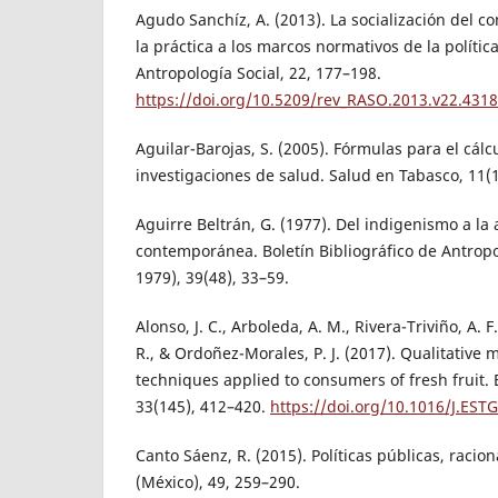
Agudo Sanchíz, A. (2013). La socialización del c
la práctica a los marcos normativos de la polític
Antropología Social, 22, 177–198.
https://doi.org/10.5209/rev_RASO.2013.v22.431
Aguilar-Barojas, S. (2005). Fórmulas para el cál
investigaciones de salud. Salud en Tabasco, 11(
Aguirre Beltrán, G. (1977). Del indigenismo a la
contemporánea. Boletín Bibliográfico de Antrop
1979), 39(48), 33–59.
Alonso, J. C., Arboleda, A. M., Rivera-Triviño, A. F
R., & Ordoñez-Morales, P. J. (2017). Qualitative
techniques applied to consumers of fresh fruit. 
33(145), 412–420.
https://doi.org/10.1016/J.EST
Canto Sáenz, R. (2015). Políticas públicas, racio
(México), 49, 259–290.