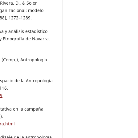
ivera, D., & Soler
rganizacional: modelo
88), 1272–1289.
a y análisis estadístico
y Etnografía de Navarra,
o (Comp.), Antropología
espacio de la Antropología
116.
29
litativa en la campaña
).
ra.html
ndizaje de la antropología