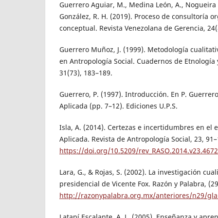
Guerrero Aguiar, M., Medina León, A., Nogueira R
González, R. H. (2019). Proceso de consultoría o
conceptual. Revista Venezolana de Gerencia, 24(
Guerrero Muñoz, J. (1999). Metodología cualitativ
en Antropología Social. Cuadernos de Etnología 
31(73), 183–189.
Guerrero, P. (1997). Introducción. En P. Guerrer
Aplicada (pp. 7–12). Ediciones U.P.S.
Isla, A. (2014). Certezas e incertidumbres en el 
Aplicada. Revista de Antropología Social, 23, 91–
https://doi.org/10.5209/rev_RASO.2014.v23.467
Lara, G., & Rojas, S. (2002). La investigación cua
presidencial de Vicente Fox. Razón y Palabra, (29
http://razonypalabra.org.mx/anteriores/n29/gla
Latapí Escalante, A. L. (2005). Enseñanza y apre