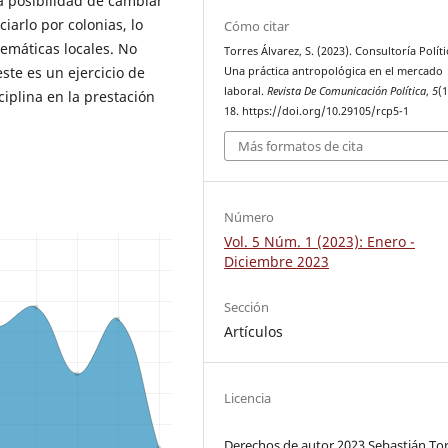
a posibilidad de cambiar
iarlo por colonias, lo
Cómo citar
lemáticas locales. No
Torres Álvarez, S. (2023). Consultoría Políti
ste es un ejercicio de
Una práctica antropológica en el mercado
laboral.
Revista De Comunicación Política
,
5
(1
iplina en la prestación
18. https://doi.org/10.29105/rcp5-1
Más formatos de cita
Número
Vol. 5 Núm. 1 (2023): Enero -
Diciembre 2023
Sección
Artículos
Licencia
Derechos de autor 2023 Sebastián To