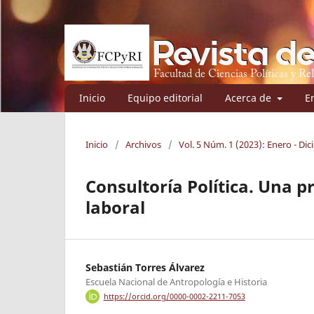
Inicio
Equipo editorial
Acerca de
E
Inicio
/
Archivos
/
Vol. 5 Núm. 1 (2023): Enero - Di
Consultoría Política. Una p
laboral
Sebastián Torres Álvarez
Escuela Nacional de Antropología e Historia
https://orcid.org/0000-0002-2211-7053