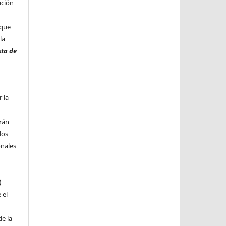
ución
 que
la
sta de
 la
n
rán
dos
onales
)
 el
e la