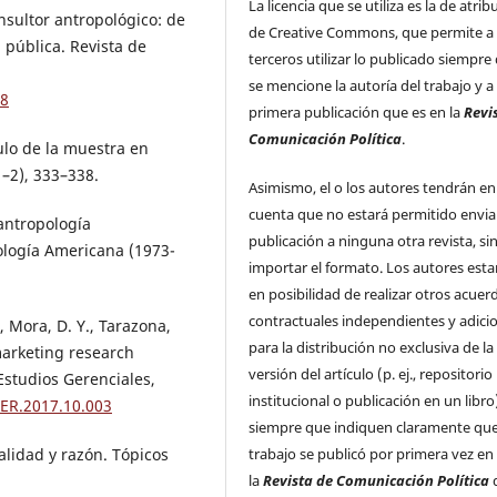
La licencia que se utiliza es la de atrib
onsultor antropológico: de
de Creative Commons, que permite a
a pública. Revista de
terceros utilizar lo publicado siempre
se mencione la autoría del trabajo y a 
88
primera publicación que es en la
Revi
Comunicación Política
.
culo de la muestra en
1–2), 333–338.
Asimismo, el o los autores tendrán en
cuenta que no estará permitido enviar
 antropología
publicación a ninguna otra revista, si
ología Americana (1973-
importar el formato. Los autores esta
en posibilidad de realizar otros acuer
contractuales independientes y adici
., Mora, D. Y., Tarazona,
para la distribución no exclusiva de la
 marketing research
versión del artículo (p. ej., repositorio
Estudios Gerenciales,
institucional o publicación en un libro
GER.2017.10.003
siempre que indiquen claramente que
trabajo se publicó por primera vez en
nalidad y razón. Tópicos
la
Revista de Comunicación Política
d