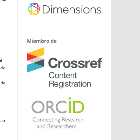
Miembro de
l
arlo
 de
dio