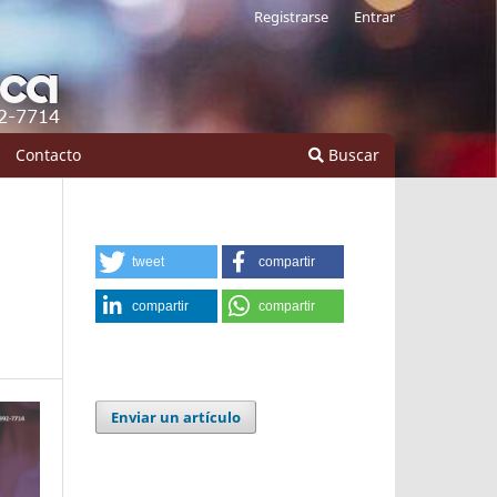
Registrarse
Entrar
Contacto
Buscar
tweet
compartir
compartir
compartir
Enviar un artículo