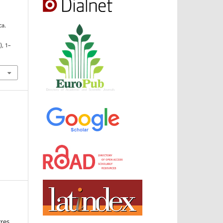
ca.
), 1–
rres