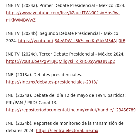
INE TV. (2024a). Primer Debate Presidencial - México 2024.
https://www.youtube.com/live/kZaucITWv00?si=HhsRw-
r1KkWMBWwZ
INE TV. (2024b). Segundo Debate Presidencial - México
2024.
https://youtu.be/j84eADW_L5k?si=olKqSbkM54AJJ0fB
INE TV. (2024c). Tercer Debate Presidencial - México 2024.
https://youtu.be/Pg91uJQMilg?si=x_kHC05ywaaINEp2
INE. (2018a). Debates presidenciales.
https://ine.mx/debates-presidenciales-2018/
INE. (2024a). Debate del día 12 de mayo de 1994. partidos:
PRI/PAN / PRD/ Canal 13.
https://repositoriodocumental.ine.mx/xmlui/handle/12345678
INE. (2024b). Reportes de monitoreo de la transmisión de
debates 2024.
https://centralelectoral.ine.mx