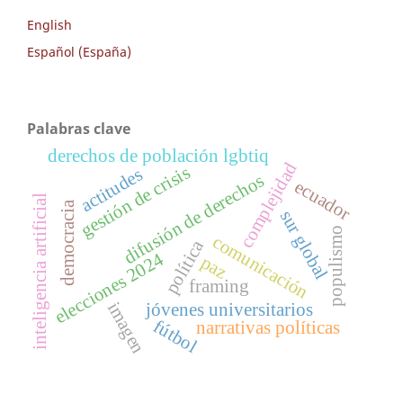
English
Español (España)
Palabras clave
derechos de población lgbtiq
complejidad
gestión de crisis
actitudes
difusión de derechos
ecuador
inteligencia artificial
democracia
sur global
populismo
comunicación
política
elecciones 2024
paz
framing
imagen
jóvenes universitarios
fútbol
narrativas políticas