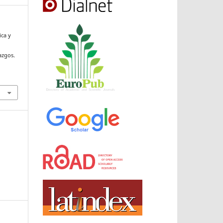
ica y
azgos.