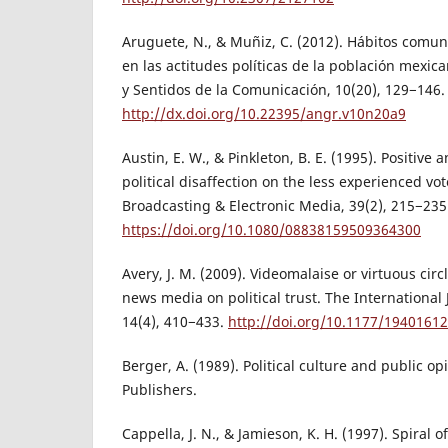
Aruguete, N., & Muñiz, C. (2012). Hábitos comunic
en las actitudes políticas de la población mex
y Sentidos de la Comunicación, 10(20), 129−146.
http://dx.doi.org/10.22395/angr.v10n20a9
Austin, E. W., & Pinkleton, B. E. (1995). Positive 
political disaffection on the less experienced vot
Broadcasting & Electronic Media, 39(2), 215−235
https://doi.org/10.1080/08838159509364300
Avery, J. M. (2009). Videomalaise or virtuous circ
news media on political trust. The International J
14(4), 410−433.
http://doi.org/10.1177/1940161
Berger, A. (1989). Political culture and public op
Publishers.
Cappella, J. N., & Jamieson, K. H. (1997). Spiral 