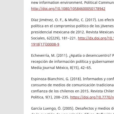
new information environment. Political Communi
http://doi.org/10.1080/10584600050178942
Díaz Jiménez, O. F., & Muñiz, C. (2017). Los efec
política en el compromiso político de los jóvenes
presidencial mexicana de 2012. Revista Mexicana
Sociales, 62(229), 181−221.
http://dx.doi.org/10
1918(17)30008-9
Echeverría, M. (2011). ¿Apatía o desencuentro?
recepción de información política y gubernamen
Media Journal México, 8(15), 42−65.
Espinoza-Bianchini, G. (2018). Informados y confi
consumo de medios de comunicación tradicional 
confianza de los chilenos en 2015. Revista Chile
Política, 9(1), 208−235.
https://doi.org/10.7770/
García Luengo, Ó. (2005). Desafectos y medios d