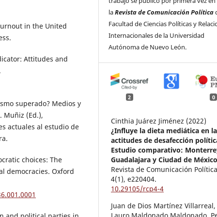
trabajo se publicó por primera vez en
la
Revista de Comunicación Política
d
Facultad de Ciencias Políticas y Relac
 turnout in the United
Internacionales de la Universidad
ess.
Autónoma de Nuevo León.
ndicator: Attitudes and
.
2
0
arismo superado? Medios y
. Muñiz (Ed.),
Cinthia Juárez Jiménez (2022)
s actuales al estudio de
¿Influye la dieta mediática en l
ra.
actitudes de desafección políti
Estudio comparativo: Monterre
Guadalajara y Ciudad de México
ocratic choices: The
Revista de Comunicación Política
ial democracies. Oxford
4
(1),
e220404.
10.29105/rcp4-4
36.001.0001
Juan de Dios Martínez Villarreal,
Lauro Maldonado Maldonado, P
on and political parties in