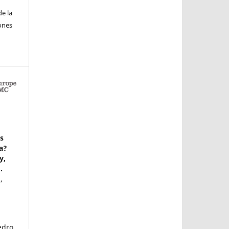
e la
iones
as
ca?
y,
.
,
edro