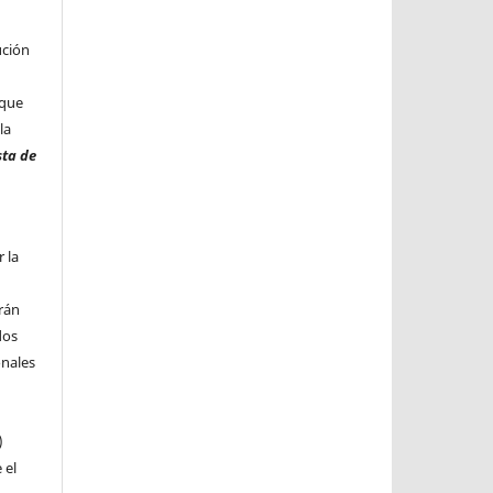
ución
 que
la
sta de
 la
n
rán
dos
onales
)
 el