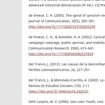
advanced industrial democracies (4ª ed.). CQ Pr
de Vreese, C. H. (2005). The spiral of cynicism 
Journal of Communication, 20(3), 283−301.
http://doi.org/10.1177/0267323105055259
de Vreese, C. H., & Semetko, H. A. (2002). Cynic
campaign coverage, public opinion, and mobiliz
Communication Research, 29(6), 615−641.
http://doi.org/10.1177/009365002237829
del Tronco, J. (2012). Las causas de la desconfia
Perfiles Latinoamericanos, 20, 227−251.
del Tronco, J., & Monsiváis-Carrillo, A. (2020). L
Revista de Estudios Sociales, (74), 2-11.
https://doi.org/10.7440/res74.2020.01
Delli Carpini, M. X. (2000). Gen.com: Youth, civ