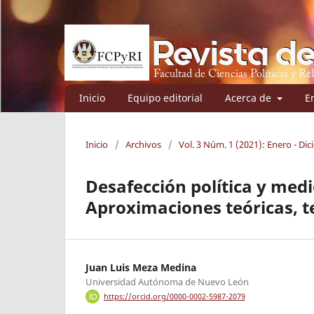
Inicio
Equipo editorial
Acerca de
E
Inicio
/
Archivos
/
Vol. 3 Núm. 1 (2021): Enero - Di
Desafección política y med
Aproximaciones teóricas, t
Juan Luis Meza Medina
Universidad Autónoma de Nuevo León
https://orcid.org/0000-0002-5987-2079