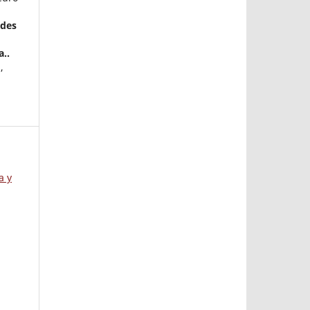
edes
a..
,
a y