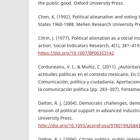
the public good. Oxford University Press.
Chen, K. (1992). Political alieanation and voting
States 1960-1988. Mellen Research University Pr
Citrin, J. (1977). Political alienation as a social i
action. Social Indicators Research, 4(1), 381−419
https://doi.org/10.1007/BF00353142
Corduneanu, V. I., & Muñiz, C. (2011). ¿Autorit
actitudes políticas en el contexto mexicano. En C
Comunicación, política y ciudadanía. Aportacione
la comunicación política (pp. 283−307). Fontama
Dalton, R. J. (2004). Democratic challenges, dem
erosion of political support in advanced industr
University Press.
http://doi.org/10.1093/acprof:oso/97801992684
Dalton, R. J. (2006). Citizen politics: public opini