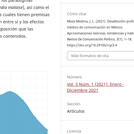
n los paradigmas
dia malaise
), así como el
Cómo citar
los cuales tienen premisas
entre sí y los efectos
Meza Medina, J. L. (2021). Desafección polít
medios de comunicación en México.
xposición que las
Aproximaciones teóricas, tendencias y hall
s contenidos.
Revista De Comunicación Política
,
3
(1), 1–18.
https://doi.org/10.29105/rcp3-4
Más formatos de cita
Número
Vol. 3 Núm. 1 (2021): Enero -
Diciembre 2021
Sección
Artículos
Licencia