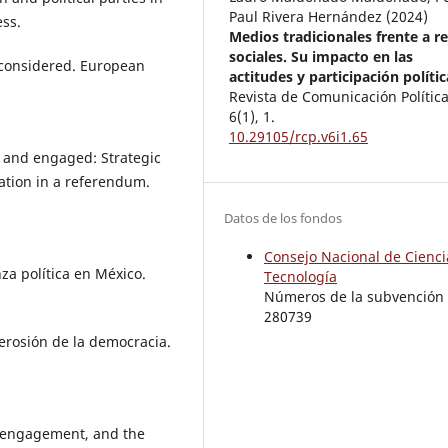
Paul Rivera Hernández (2024)
ess.
Medios tradicionales frente a r
sociales. Su impacto en las
reconsidered. European
actitudes y participación polític
Revista de Comunicación Política
6
(1),
1.
10.29105/rcp.v6i1.65
al and engaged: Strategic
ation in a referendum.
Datos de los fondos
Consejo Nacional de Cienci
nza política en México.
Tecnología
Números de la subvención
280739
a erosión de la democracia.
ic engagement, and the