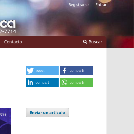
Registrarse
Entrar
Contacto
Buscar
tweet
compartir
compartir
compartir
Enviar un artículo