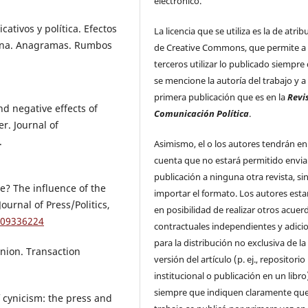
electrónico.
ativos y política. Efectos
La licencia que se utiliza es la de atrib
icana. Anagramas. Rumbos
de Creative Commons, que permite a
terceros utilizar lo publicado siempre
se mencione la autoría del trabajo y a 
primera publicación que es en la
Revi
and negative effects of
Comunicación Política
.
er. Journal of
.
Asimismo, el o los autores tendrán en
cuenta que no estará permitido enviar
publicación a ninguna otra revista, si
le? The influence of the
importar el formato. Los autores esta
ournal of Press/Politics,
en posibilidad de realizar otros acuer
209336224
contractuales independientes y adici
para la distribución no exclusiva de la
inion. Transaction
versión del artículo (p. ej., repositorio
institucional o publicación en un libro
siempre que indiquen claramente que
of cynicism: the press and