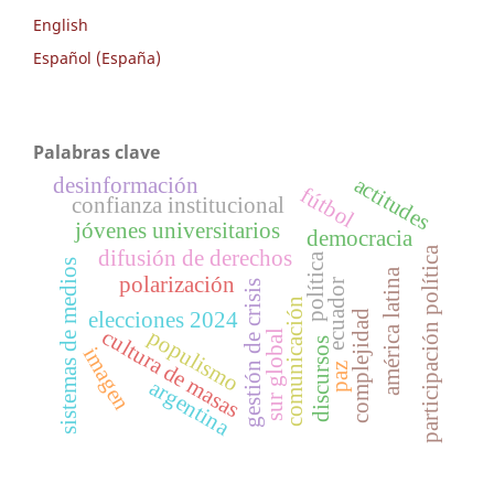
English
Español (España)
Palabras clave
actitudes
desinformación
fútbol
confianza institucional
jóvenes universitarios
democracia
participación política
difusión de derechos
política
sistemas de medios
américa latina
polarización
ecuador
gestión de crisis
comunicación
elecciones 2024
complejidad
cultura de masas
populismo
sur global
discursos
imagen
paz
argentina