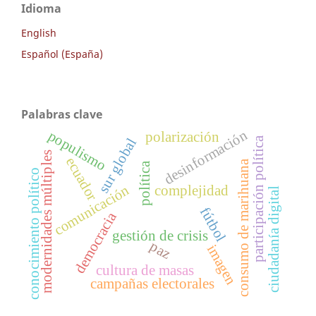
Idioma
English
Español (España)
Palabras clave
desinformación
populismo
polarización
participación política
sur global
modernidades múltiples
ecuador
consumo de marihuana
política
conocimiento político
comunicación
complejidad
ciudadanía digital
fútbol
democracia
gestión de crisis
paz
imagen
cultura de masas
campañas electorales