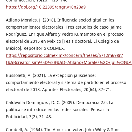
https://doi.org/10.22395/angr.v10n20a9
Atilano Morales, J. (2018). Influencia sociodigital en los
comportamientos electorales. Tres estudios de caso: Jaime
Rodríguez, Enrique Alfaro y Pedro Kumamoto en el proceso
electoral de 2015 en México [Tesis doctoral, El Colegio de
México]. Repositorio COLMEX.
https://repositorio.colmex.mx/concern/theses/5712m698r?
f%5Bcreator_sim%5D%5B%5D=Atilano+Morales%2C+Juli%C3%A1
Bussoletti, A. (2021). La excepción jalisciense:
comportamiento electoral y sistema de partido en el proceso
electoral de 2018. Apuntes Electorales, 20(64), 37−71.
Caldevilla Domínguez, D. C. (2009). Democracia 2.0: La
política se introduce en las redes sociales. Pensar la
Publicidad, 3(2), 31−48.
Cambell, A. (1964). The American voter. John Wiley & Sons.