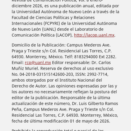
diciembre 2026, es una publicación anual, editada por
la Universidad Autónoma de Nuevo León a través de la
Facultad de Ciencias Políticas y Relaciones
Internacionales (FCPYRI) de la Universidad Autónoma
de Nuevo León (UANL) desde el Laboratorio de
Comunicación Política (LACOP),
http://lacop.uanl.mx
.
Domicilio de la Publicación: Campus Mederos Ave.
Praga y Trieste s/n Col. Residencial Las Torres, C.P.
64930. Monterrey, México. Telf: 8183294000 Ext 2282.
Email:
rcp@uanl.mx
Editor responsable: Dr. Carlos
Muñiz Muriel. Reserva de derechos al uso exclusivo
No. 04-2018-031515142600-203, ISSN: 2992-7714,
ambos otorgados por el Instituto Nacional del
Derecho de Autor. Las opiniones expresadas por las y
los autores no necesariamente reflejan la postura del
editor de la publicación. Responsable de la última
actualización de este número, Dr. Luis Gilberto Ramos
Peña, Campus Mederos Ave. Praga y Trieste s/n Col.
Residencial Las Torres, C.P. 64930. Monterrey, México,
fecha de última modificación 01 de mayo de 2026.
Prohibida la reproducción total o parcial de los