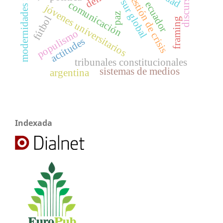
modernidades múltiples
discursos
gestión de crisis
sur global
comunicación
ecuador
jóvenes universitarios
paz
fútbol
framing
populismo
actitudes
tribunales constitucionales
sistemas de medios
argentina
Indexada