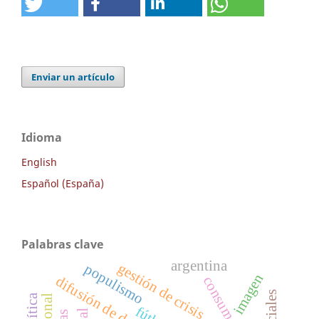
Enviar un artículo
Idioma
English
Español (España)
Palabras clave
argentina
gestión de crisis
populismo
imagen
difusión de derechos