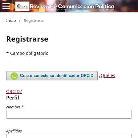
Inicio
/
Registrarse
Registrarse
* Campo obligatorio
¿Qué es
Cree o conecte su identificador ORCID
ORCID?
Perfil
Nombre
*
Apellidos