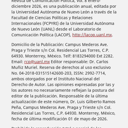
Revista de Comunicación Política, Vol. 8 enero-
diciembre 2026, es una publicación anual, editada por
la Universidad Autónoma de Nuevo León a través de la
Facultad de Ciencias Políticas y Relaciones
Internacionales (FCPYRI) de la Universidad Autónoma
de Nuevo León (UANL) desde el Laboratorio de
Comunicación Política (LACOP),
http://lacop.uanl.mx
.
Domicilio de la Publicación: Campus Mederos Ave.
Praga y Trieste s/n Col. Residencial Las Torres, C.P.
64930. Monterrey, México. Telf: 8183294000 Ext 2282.
Email:
rcp@uanl.mx
Editor responsable: Dr. Carlos
Muñiz Muriel. Reserva de derechos al uso exclusivo
No. 04-2018-031515142600-203, ISSN: 2992-7714,
ambos otorgados por el Instituto Nacional del
Derecho de Autor. Las opiniones expresadas por las y
los autores no necesariamente reflejan la postura del
editor de la publicación. Responsable de la última
actualización de este número, Dr. Luis Gilberto Ramos
Peña, Campus Mederos Ave. Praga y Trieste s/n Col.
Residencial Las Torres, C.P. 64930. Monterrey, México,
fecha de última modificación 01 de mayo de 2026.