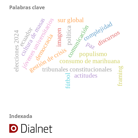
Palabras clave
cultura de masas
jóvenes universitarios
sur global
complejidad
comunicación
política
ecuador
imagen
discursos
elecciones 2024
democracia
paz
gestión de crisis
populismo
consumo de marihuana
framing
tribunales constitucionales
actitudes
fútbol
Indexada