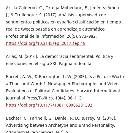
Arcila-Calderón, C., Ortega-Mohedano, F., Jiménez-Amores,
J., & Trullenque, S. (2017). Análisis supervisado de
sentimientos políticos en español: clasificación en tiempo
real de tweets basada en aprendizaje automático.
Profesional de la información, 26(5), 973–982.
https://doi.org/10.3145/epi.2017.sep.18
Arias, M. (2016). La democracia sentimental. Política y
emociones en el siglo XXI. Página indómita.
Barrett, A. W., & Barrington, L. W. (2005). Is a Picture Worth
a Thousand Words?: Newspaper Photographs and Voter
Evaluations of Political Candidates. Harvard International
Journal of Press/Politics, 10(4), 98–113.
https://doi.org/10.1177/1081180X05281392
Bechter, C., Farinelli, G., Daniel, R. D., & Frey, M. (2016).
Advertising between Archetype and Brand Personality.
Administrative Sciences, 6(2), 5.