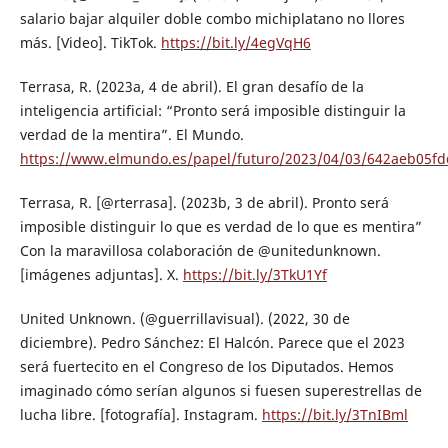
salario bajar alquiler doble combo michiplatano no llores
más. [Video]. TikTok.
https://bit.ly/4egVqH6
Terrasa, R. (2023a, 4 de abril). El gran desafío de la
inteligencia artificial: “Pronto será imposible distinguir la
verdad de la mentira”. El Mundo.
https://www.elmundo.es/papel/futuro/2023/04/03/642aeb05fd
Terrasa, R. [@rterrasa]. (2023b, 3 de abril). Pronto será
imposible distinguir lo que es verdad de lo que es mentira”
Con la maravillosa colaboración de @unitedunknown.
[imágenes adjuntas]. X.
https://bit.ly/3TkU1Yf
United Unknown. (@guerrillavisual). (2022, 30 de
diciembre). Pedro Sánchez: El Halcón. Parece que el 2023
será fuertecito en el Congreso de los Diputados. Hemos
imaginado cómo serían algunos si fuesen superestrellas de
lucha libre. [fotografía]. Instagram.
https://bit.ly/3TnIBml