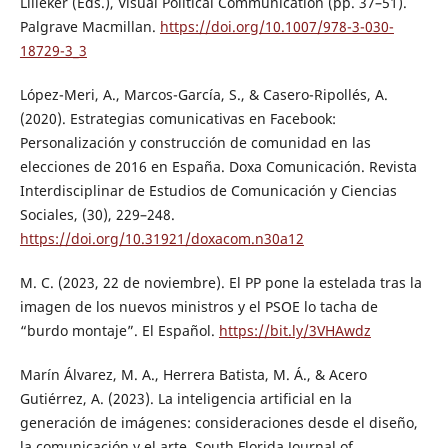
Lilleker (Eds.), Visual Political Communication (pp. 37–51).
Palgrave Macmillan.
https://doi.org/10.1007/978-3-030-
18729-3_3
López-Meri, A., Marcos-García, S., & Casero-Ripollés, A.
(2020). Estrategias comunicativas en Facebook:
Personalización y construcción de comunidad en las
elecciones de 2016 en España. Doxa Comunicación. Revista
Interdisciplinar de Estudios de Comunicación y Ciencias
Sociales, (30), 229–248.
https://doi.org/10.31921/doxacom.n30a12
M. C. (2023, 22 de noviembre). El PP pone la estelada tras la
imagen de los nuevos ministros y el PSOE lo tacha de
“burdo montaje”. El Español.
https://bit.ly/3VHAwdz
Marín Álvarez, M. A., Herrera Batista, M. Á., & Acero
Gutiérrez, A. (2023). La inteligencia artificial en la
generación de imágenes: consideraciones desde el diseño,
la comunicación y el arte. South Florida Journal of