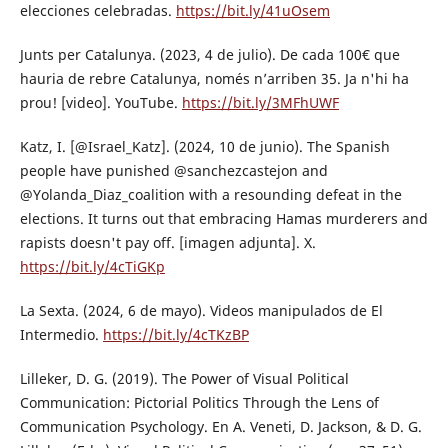
elecciones celebradas.
https://bit.ly/41uOsem
Junts per Catalunya. (2023, 4 de julio). De cada 100€ que
hauria de rebre Catalunya, només n’arriben 35. Ja n'hi ha
prou! [video]. YouTube.
https://bit.ly/3MFhUWF
Katz, I. [@Israel_Katz]. (2024, 10 de junio). The Spanish
people have punished @sanchezcastejon and
@Yolanda_Diaz_coalition with a resounding defeat in the
elections. It turns out that embracing Hamas murderers and
rapists doesn't pay off. [imagen adjunta]. X.
https://bit.ly/4cTiGKp
La Sexta. (2024, 6 de mayo). Videos manipulados de El
Intermedio.
https://bit.ly/4cTKzBP
Lilleker, D. G. (2019). The Power of Visual Political
Communication: Pictorial Politics Through the Lens of
Communication Psychology. En A. Veneti, D. Jackson, & D. G.